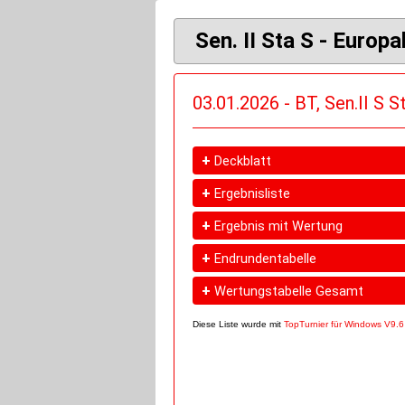
Sen. II Sta S - Europa
03.01.2026 - BT, Sen.II S S
+
Deckblatt
+
Ergebnisliste
+
Ergebnis mit Wertung
+
Endrundentabelle
+
Wertungstabelle Gesamt
Diese Liste wurde mit
TopTurnier für Windows V9.6