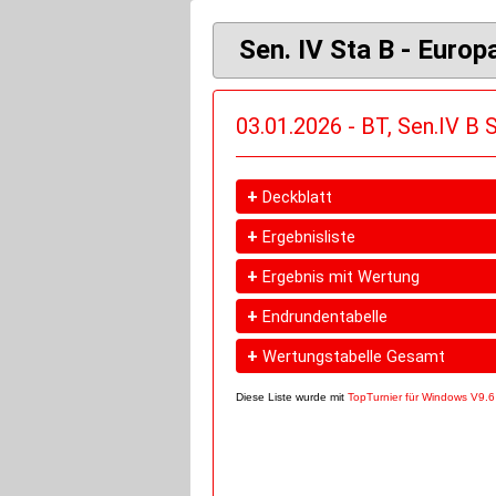
Sen. IV Sta B - Europ
03.01.2026 - BT, Sen.IV B 
+
Deckblatt
+
Ergebnisliste
+
Ergebnis mit Wertung
+
Endrundentabelle
+
Wertungstabelle Gesamt
Diese Liste wurde mit
TopTurnier für Windows V9.6