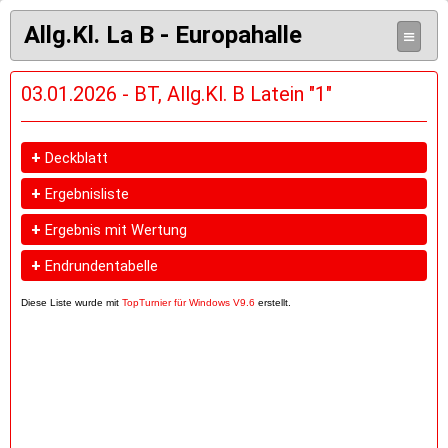
Allg.Kl. La B - Europahalle
≡
03.01.2026 - BT, Allg.Kl. B Latein "1"
+
Deckblatt
+
Ergebnisliste
+
Ergebnis mit Wertung
+
Endrundentabelle
Diese Liste wurde mit
TopTurnier für Windows V9.6
erstellt.