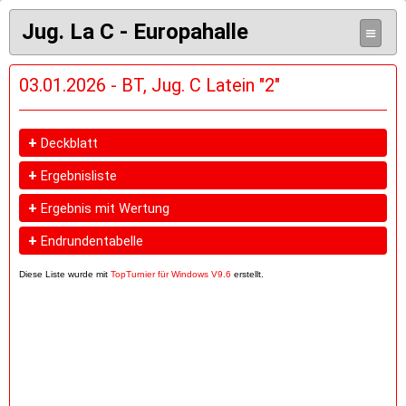
Jug. La C - Europahalle
≡
03.01.2026 - BT, Jug. C Latein "2"
+
Deckblatt
+
Ergebnisliste
+
Ergebnis mit Wertung
+
Endrundentabelle
Diese Liste wurde mit
TopTurnier für Windows V9.6
erstellt.