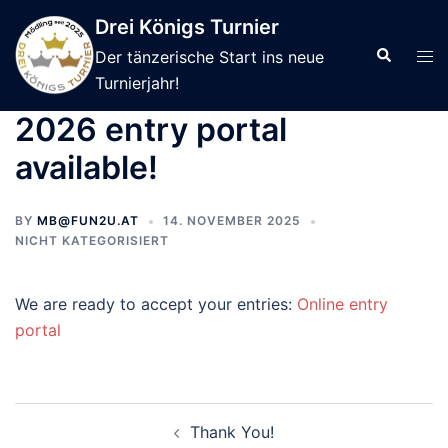
Skip
Drei Königs Turnier
to
Search
Tog
Der tänzerische Start ins neue
content
men
Turnierjahr!
2026 entry portal
available!
BY
MB@FUN2U.AT
14. NOVEMBER 2025
NICHT KATEGORISIERT
We are ready to accept your entries:
Online entry
portal
Post
Thank You!
navigation