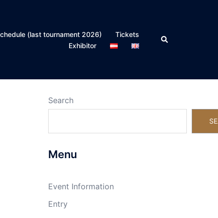
chedule (last tournament 2026)
Tickets
Search
Exhibitor
Search
SE
Menu
Event Information
Entry