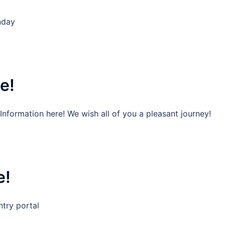
nday
e!
nformation here! We wish all of you a pleasant journey!
e!
ntry portal