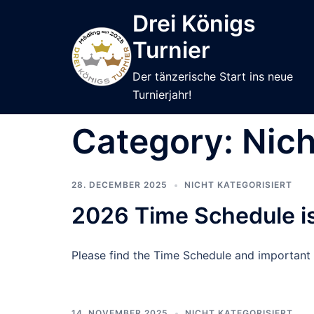
Skip
Drei Königs
to
Turnier
content
Der tänzerische Start ins neue
Turnierjahr!
Category:
Nich
28. DECEMBER 2025
NICHT KATEGORISIERT
2026 Time Schedule is
Please find the Time Schedule and important I
14. NOVEMBER 2025
NICHT KATEGORISIERT