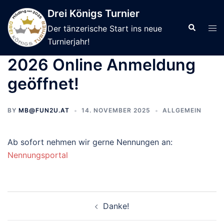
Skip
Drei Königs Turnier
to
Search
Tog
Der tänzerische Start ins neue
content
men
Turnierjahr!
2026 Online Anmeldung
geöffnet!
BY
MB@FUN2U.AT
14. NOVEMBER 2025
ALLGEMEIN
Ab sofort nehmen wir gerne Nennungen an:
Nennungsportal
Post
Danke!
navigation