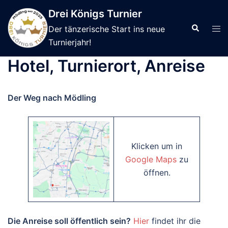
Skip
Drei Königs Turnier
to
Search
Tog
Der tänzerische Start ins neue
content
men
Turnierjahr!
Hotel, Turnierort, Anreise
Der Weg nach Mödling
Klicken um in
Google Maps
zu
öffnen.
Die Anreise soll öffentlich sein?
Hier
findet ihr die