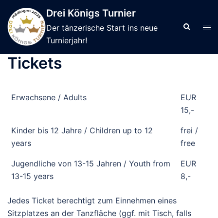
Skip
Drei Königs Turnier
to
Search
Tog
Der tänzerische Start ins neue
content
men
Turnierjahr!
Tickets
Erwachsene / Adults
EUR
15,-
Kinder bis 12 Jahre / Children up to 12
frei /
years
free
Jugendliche von 13-15 Jahren / Youth from
EUR
13-15 years
8,-
Jedes Ticket berechtigt zum Einnehmen eines
Sitzplatzes an der Tanzfläche (ggf. mit Tisch, falls