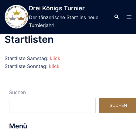
Skip
Drei Königs Turnier
to
Search
Tog
Der tänzerische Start ins neue
content
men
Turnierjahr!
Startlisten
Startliste Samstag:
klick
Startliste Sonntag:
klick
Suchen
SUCHEN
Menü